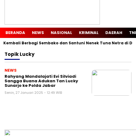
BERANDA
NEWS
NASIONAL
KRIMINAL
DAERAH
TNI
embali Berbagi Sembako dan Santuni Nenek Tuna Netra di Desa 
Topik
Lucky
NEWS
Rahyang Mandalajati Evi Silviadi
Sangga Buana Adukan Tan Lucky
Sunarjo ke Polda Jabar
Senin, 27 Januari 2025 - 12:49 WIB