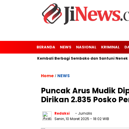
BERANDA
NEWS
NASIONAL
KRIMINAL
D
aler-Kresek Kembali Berbagi Sembako dan Santuni Nenek Tuna N
Home
NEWS
/
Puncak Arus Mudik Dipr
Dirikan 2.835 Posko 
Redaksi
- Jurnalis
Senin, 10 Maret 2025
- 18:02 WIB