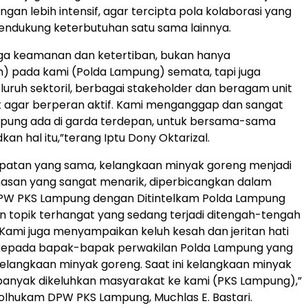
gan lebih intensif, agar tercipta pola kolaborasi yang
endukung keterbutuhan satu sama lainnya.
ga keamanan dan ketertiban, bukan hanya
an) pada kami (Polda Lampung) semata, tapi juga
luruh sektoril, berbagai stakeholder dan beragam unit
t agar berperan aktif. Kami menganggap dan sangat
mpung ada di garda terdepan, untuk bersama-sama
an hal itu,”terang Iptu Dony Oktarizal.
atan yang sama, kelangkaan minyak goreng menjadi
asan yang sangat menarik, diperbicangkan dalam
W PKS Lampung dengan Ditintelkam Polda Lampung
an topik terhangat yang sedang terjadi ditengah-tengah
Kami juga menyampaikan keluh kesah dan jeritan hati
kepada bapak-bapak perwakilan Polda Lampung yang
 kelangkaan minyak goreng. Saat ini kelangkaan minyak
banyak dikeluhkan masyarakat ke kami (PKS Lampung),”
olhukam DPW PKS Lampung, Muchlas E. Bastari.