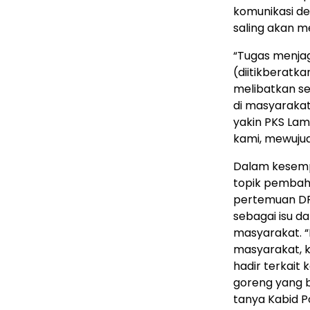
komunikasi den
saling akan m
“Tugas menja
(diitikberatk
melibatkan se
di masyaraka
yakin PKS La
kami, mewujudk
Dalam kesemp
topik pembah
pertemuan DP
sebagai isu d
masyarakat. “
masyarakat, 
hadir terkait
goreng yang 
tanya Kabid P