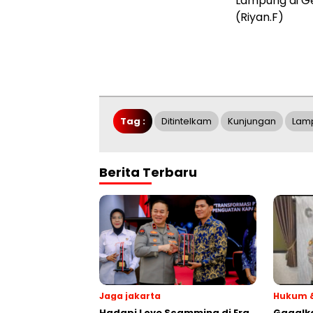
Lampung di G
(Riyan.F)
Tag :
Ditintelkam
Kunjungan
Lam
Berita Terbaru
Jaga jakarta
Hukum &
Hadapi Love Scamming di Era
Gagalk