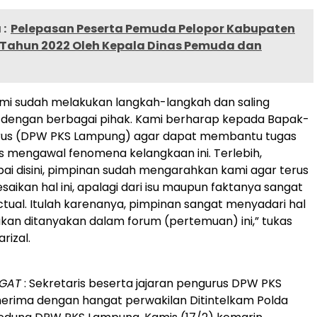
:
Pelepasan Peserta Pemuda Pelopor Kabupaten
Tahun 2022 Oleh Kepala Dinas Pemuda dan
 kami sudah melakukan langkah-langkah dan saling
i dengan berbagai pihak. Kami berharap kepada Bapak-
us (DPW PKS Lampung) agar dapat membantu tugas
s mengawal fenomena kelangkaan ini. Terlebih,
i disini, pimpinan sudah mengarahkan kami agar terus
aikan hal ini, apalagi dari isu maupun faktanya sangat
actual. Itulah karenanya, pimpinan sangat menyadari hal
akan ditanyakan dalam forum (pertemuan) ini,” tukas
rizal.
NGAT
: Sekretaris beserta jajaran pengurus DPW PKS
rima dengan hangat perwakilan Ditintelkam Polda