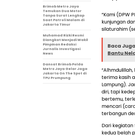
Brimob Metro Jaya
Temukan Dua Motor
“Kami (DPW P
Tanpa Surat Lengkap
Saat Patroli Malam di
kunjungan dan
Jakarta Timur
silaturahim (
Muhamad Rizki Resmi
Diangkat Menjadi Wakil
Pimpinan Redaksi
Baca Juga 
Jurnalis Investigasi
Bantu Nel
News
Dansat Brimob Polda
Metro Jaya Gelar Jaga
“Alhmdulillah
Jakarta On The Spot di
terima kasih
TPU Prumpung
Lampung). Ja
diri, tapi ke
bertemu, ter
mencari (car
terbangun den
Dari kegiatan
kedua belah p