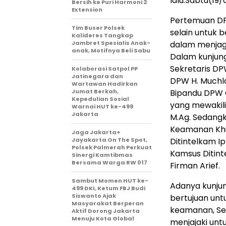
lalu.Sabtu(19
Bersih ke Puri Harmoni 2
Extension
Pertemuan DP
Tim Buser Polsek
selain untuk 
Kalideres Tangkap
Jambret Spesialis Anak-
dalam menjaga
anak, Motifnya Beli Sabu
Dalam kunjun
Sekretaris DP
Kolaborasi Satpol PP
Jatinegara dan
DPW H. Muchla
Wartawan Hadirkan
Jumat Berkah,
Bipandu DPW C
Kepedulian Sosial
yang mewakili
Warnai HUT ke-499
Jakarta
M.Ag. Sedangk
Keamanan Khu
Jaga Jakarta+
Jayakarta On The Spot,
Ditintelkam Ip
Polsek Palmerah Perkuat
Kamsus Ditin
Sinergi Kamtibmas
Bersama Warga RW 017
Firman Arief.
Sambut Momen HUT ke-
Adanya kunju
499 DKI, Ketum FBJ Budi
Siswanto Ajak
bertujuan unt
Masyarakat Berperan
keamanan, Sel
Aktif Dorong Jakarta
Menuju Kota Global
menjajaki unt