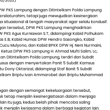
/02/2022)
W PKS Lampung dengan Ditintelkam Polda Lampung
bersilaturahim, tetapi juga mewujudkan kesinergisan
 situasional di tengah masyarakat agar selalu kondusif.
gan tersebut, DPW PKS Lampung menghadirkan
W PKS Agus Kurniawan S.T, didampingi Kabid Polhukam
s E.B, Kabid Humas DPW Hendro Sasongko, Kabid
ucu Mulyono, dan Kabid BPKK DPW Hj. Neni Nurmaini,
 Ketua DPW PKS Lampung H. Ahmad Mufti Salim, Lc,
an Ditintelkam Polda Lampung, terdiri dari Subdit
sus dengan menyertakan Panit 5 Subdit Kamsus
tu Dony Oktarizal, didampingi Staf Banit 5 Subdit
telkam Briptu Ivan Ammarobet dan Briptu Muhammad
ngan dengan semangat kekeluargaan tersebut,
uk tetap menjalin kesinergisitasan dalam menjaga
ain itu juga, kedua belah pihak mencoba saling
uk menjalin kerjasama dalam berbagai kegiatan lain.