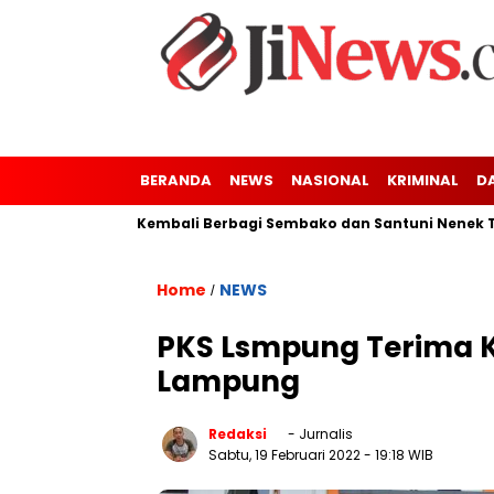
BERANDA
NEWS
NASIONAL
KRIMINAL
D
ler-Kresek Kembali Berbagi Sembako dan Santuni Nenek Tuna Ne
Home
NEWS
/
PKS Lsmpung Terima K
Lampung
Redaksi
- Jurnalis
Sabtu, 19 Februari 2022
- 19:18 WIB