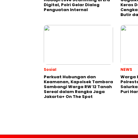
Digital, Polri Gelar Dialog
Keras D
Penguatan Internal
Cengka
Butir d
Sosial
NEWS
Perkuat Hubungan dan
Warga K
Keamanan, Kapolsek Tambora
Polrest
Sambangi Warga RW 12 Tanah
Salurka
Sereal dalam Rangka Jaga
Puri Ha
Jakarta+ On The Spot