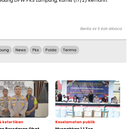
edung DPW PKS Lampung, Kamis (17/2) kemarin.
Berita ini 5 kali dibaca
pung
News
Pks
Polda
Terima
 ketertiban
Keselamatan publik
an Peredaran Obat
Musnahkan 1,1 Ton