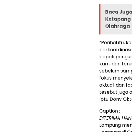
Baca Juga 
Ketapang 
Olahraga
“Perihal itu,
berkoordinas
bapak pengur
kami dan teru
sebelum sampa
fokus menyeles
aktual, dan f
tesebut juga 
Iptu Dony Okta
Caption :
DITERIMA HA
Lampung mene