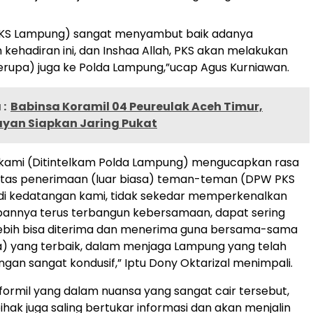
KS Lampung) sangat menyambut baik adanya
 kehadiran ini, dan Inshaa Allah, PKS akan melakukan
serupa) juga ke Polda Lampung,”ucap Agus Kurniawan.
:
Babinsa Koramil 04 Peureulak Aceh Timur,
ayan Siapkan Jaring Pukat
, kami (Ditintelkam Polda Lampung) mengucapkan rasa
 atas penerimaan (luar biasa) teman-teman (DPW PKS
di kedatangan kami, tidak sekedar memperkenalkan
depannya terus terbangun kebersamaan, dapat sering
lebih bisa diterima dan menerima guna bersama-sama
a) yang terbaik, dalam menjaga Lampung yang telah
gan sangat kondusif,” Iptu Dony Oktarizal menimpali.
 formil yang dalam nuansa yang sangat cair tersebut,
ihak juga saling bertukar informasi dan akan menjalin