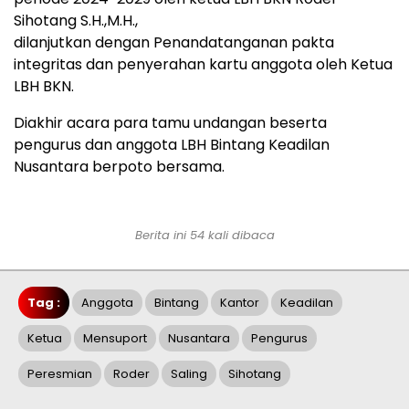
Sihotang S.H.,M.H.,
dilanjutkan dengan Penandatanganan pakta
integritas dan penyerahan kartu anggota oleh Ketua
LBH BKN.
Diakhir acara para tamu undangan beserta
pengurus dan anggota LBH Bintang Keadilan
Nusantara berpoto bersama.
Berita ini 54 kali dibaca
Tag :
Anggota
Bintang
Kantor
Keadilan
Ketua
Mensuport
Nusantara
Pengurus
Peresmian
Roder
Saling
Sihotang