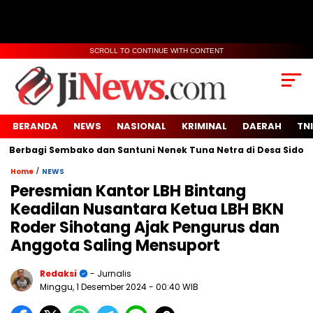
SCROLL TO CONTINUE WITH CONTENT
BERANDA
NEWS
NASIONAL
KRIMINAL
DAERAH
TNI
 Berbagi Sembako dan Santuni Nenek Tuna Netra di Desa Sidoko
/
Home
NEWS
Peresmian Kantor LBH Bintang
Keadilan Nusantara Ketua LBH BKN
Roder Sihotang Ajak Pengurus dan
Anggota Saling Mensuport
Redaksi
- Jurnalis
Minggu, 1 Desember 2024
- 00:40 WIB