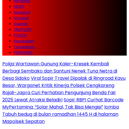
Beranda
NEWS
Nasional
Kriminal
Daerah
TNI/POLRI
POLITIK
Kesehatan
Pendidikan
PERISTIWA
Pokja Wartawan Gunung Kaler-Kresek Kembali
Berbagi Sembako dan Santuni Nenek Tuna Netra di
Desa Sidoko
Viral Sopir Travel Dipalak di Ringroad Kayu
Besar, Warganet Kritik Kinerja Polsek Cengkareng
Rojali–Japra Curi Perhatian Pengunjung Benda Fair
2025 Lewat Atraksi Beladiri
Sopir RBPI Curhat Barcode
MyPertamina: “Solar Mahal, Tak Bisa Mengisi”
lomba
Tabuh bedug di bulan ramadhan 1445 H di halaman
Mapolsek Sepatan