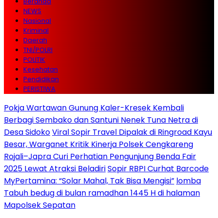
Beranda
NEWS
Nasional
Kriminal
Daerah
TNI/POLRI
POLITIK
Kesehatan
Pendidikan
PERISTIWA
Pokja Wartawan Gunung Kaler-Kresek Kembali
Berbagi Sembako dan Santuni Nenek Tuna Netra di
Desa Sidoko
Viral Sopir Travel Dipalak di Ringroad Kayu
Besar, Warganet Kritik Kinerja Polsek Cengkareng
Rojali–Japra Curi Perhatian Pengunjung Benda Fair
2025 Lewat Atraksi Beladiri
Sopir RBPI Curhat Barcode
MyPertamina: “Solar Mahal, Tak Bisa Mengisi”
lomba
Tabuh bedug di bulan ramadhan 1445 H di halaman
Mapolsek Sepatan