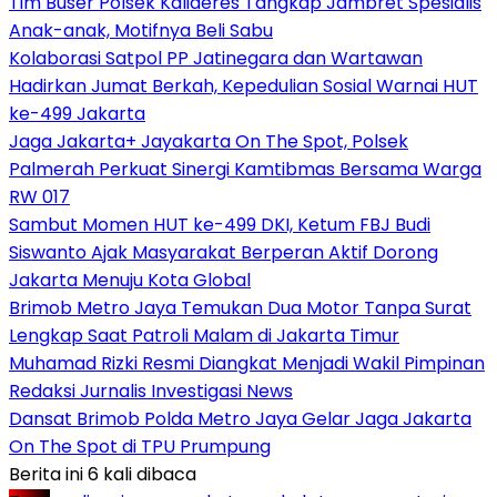
Tim Buser Polsek Kalideres Tangkap Jambret Spesialis
Anak-anak, Motifnya Beli Sabu
Kolaborasi Satpol PP Jatinegara dan Wartawan
Hadirkan Jumat Berkah, Kepedulian Sosial Warnai HUT
ke-499 Jakarta
Jaga Jakarta+ Jayakarta On The Spot, Polsek
Palmerah Perkuat Sinergi Kamtibmas Bersama Warga
RW 017
Sambut Momen HUT ke-499 DKI, Ketum FBJ Budi
Siswanto Ajak Masyarakat Berperan Aktif Dorong
Jakarta Menuju Kota Global
Brimob Metro Jaya Temukan Dua Motor Tanpa Surat
Lengkap Saat Patroli Malam di Jakarta Timur
Muhamad Rizki Resmi Diangkat Menjadi Wakil Pimpinan
Redaksi Jurnalis Investigasi News
Dansat Brimob Polda Metro Jaya Gelar Jaga Jakarta
On The Spot di TPU Prumpung
Berita ini 6 kali dibaca