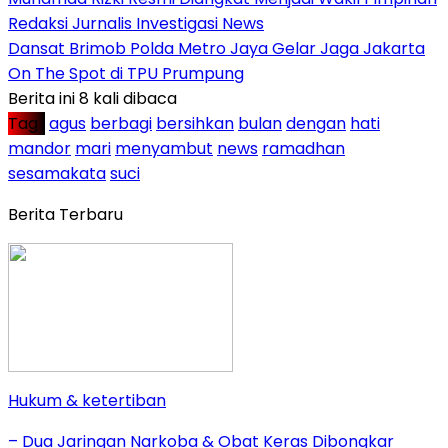
Redaksi Jurnalis Investigasi News
Dansat Brimob Polda Metro Jaya Gelar Jaga Jakarta
On The Spot di TPU Prumpung
Berita ini 8 kali dibaca
Tag :
agus
berbagi
bersihkan
bulan
dengan
hati
mandor
mari
menyambut
news
ramadhan
sesamakata
suci
Berita Terbaru
Hukum & ketertiban
– Dua Jaringan Narkoba & Obat Keras Dibongkar