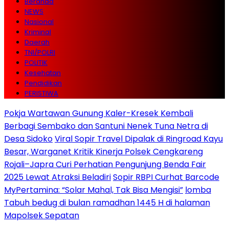
Beranda
NEWS
Nasional
Kriminal
Daerah
TNI/POLRI
POLITIK
Kesehatan
Pendidikan
PERISTIWA
Pokja Wartawan Gunung Kaler-Kresek Kembali
Berbagi Sembako dan Santuni Nenek Tuna Netra di
Desa Sidoko
Viral Sopir Travel Dipalak di Ringroad Kayu
Besar, Warganet Kritik Kinerja Polsek Cengkareng
Rojali–Japra Curi Perhatian Pengunjung Benda Fair
2025 Lewat Atraksi Beladiri
Sopir RBPI Curhat Barcode
MyPertamina: “Solar Mahal, Tak Bisa Mengisi”
lomba
Tabuh bedug di bulan ramadhan 1445 H di halaman
Mapolsek Sepatan