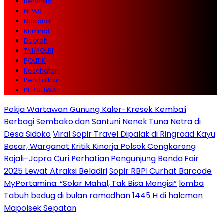
Beranda
NEWS
Nasional
Kriminal
Daerah
TNI/POLRI
POLITIK
Kesehatan
Pendidikan
PERISTIWA
Pokja Wartawan Gunung Kaler-Kresek Kembali
Berbagi Sembako dan Santuni Nenek Tuna Netra di
Desa Sidoko
Viral Sopir Travel Dipalak di Ringroad Kayu
Besar, Warganet Kritik Kinerja Polsek Cengkareng
Rojali–Japra Curi Perhatian Pengunjung Benda Fair
2025 Lewat Atraksi Beladiri
Sopir RBPI Curhat Barcode
MyPertamina: “Solar Mahal, Tak Bisa Mengisi”
lomba
Tabuh bedug di bulan ramadhan 1445 H di halaman
Mapolsek Sepatan