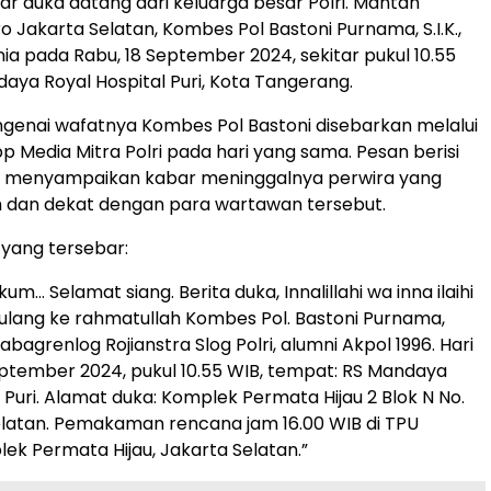
ar duka datang dari keluarga besar Polri. Mantan
o Jakarta Selatan, Kombes Pol Bastoni Purnama, S.I.K.,
ia pada Rabu, 18 September 2024, sekitar pukul 10.55
daya Royal Hospital Puri, Kota Tangerang.
genai wafatnya Kombes Pol Bastoni disebarkan melalui
 Media Mitra Polri pada hari yang sama. Pesan berisi
t menyampaikan kabar meninggalnya perwira yang
h dan dekat dengan para wartawan tersebut.
 yang tersebar:
um… Selamat siang. Berita duka, Innalillahi wa inna ilaihi
h pulang ke rahmatullah Kombes Pol. Bastoni Purnama,
 Kabagrenlog Rojianstra Slog Polri, alumni Akpol 1996. Hari
 September 2024, pukul 10.55 WIB, tempat: RS Mandaya
 Puri. Alamat duka: Komplek Permata Hijau 2 Blok N No.
elatan. Pemakaman rencana jam 16.00 WIB di TPU
lek Permata Hijau, Jakarta Selatan.”