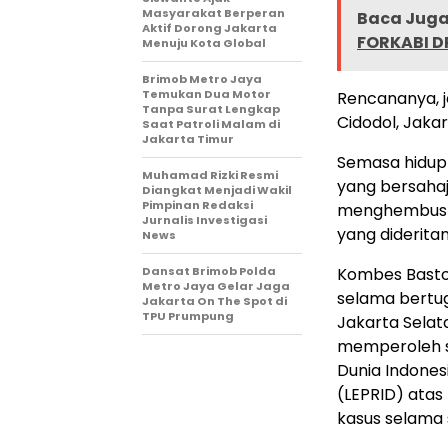
Masyarakat Berperan
Baca Juga 
Aktif Dorong Jakarta
FORKABI DP
Menuju Kota Global
Brimob Metro Jaya
Temukan Dua Motor
Rencananya, j
Tanpa Surat Lengkap
Cidodol, Jakar
Saat Patroli Malam di
Jakarta Timur
Semasa hidup
Muhamad Rizki Resmi
yang bersaha
Diangkat Menjadi Wakil
Pimpinan Redaksi
menghembuska
Jurnalis Investigasi
yang diderita
News
Dansat Brimob Polda
Kombes Basto
Metro Jaya Gelar Jaga
selama bertug
Jakarta On The Spot di
TPU Prumpung
Jakarta Selat
memperoleh s
Dunia Indones
(LEPRID) atas
kasus selama 