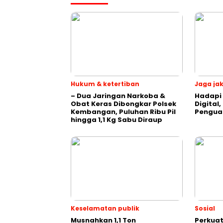
Hukum & ketertiban
Jaga ja
– Dua Jaringan Narkoba &
Hadapi 
Obat Keras Dibongkar Polsek
Digital,
Kembangan, Puluhan Ribu Pil
Penguat
hingga 1,1 Kg Sabu Diraup
Keselamatan publik
Sosial
Musnahkan 1,1 Ton
Perkua