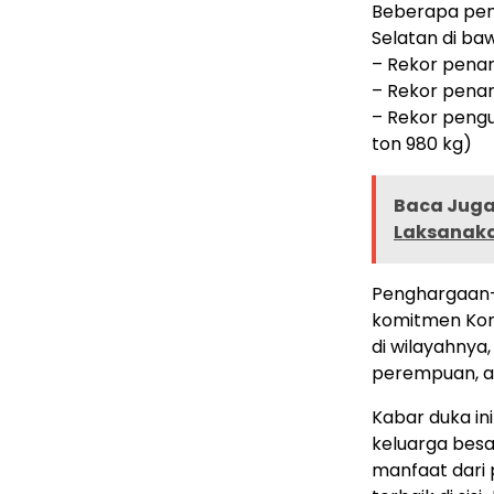
Beberapa peng
Selatan di ba
– Rekor pena
– Rekor pena
– Rekor pengu
ton 980 kg)
Baca Juga 
Laksanaka
Penghargaan-
komitmen Kom
di wilayahnya
perempuan, a
Kabar duka i
keluarga bes
manfaat dari