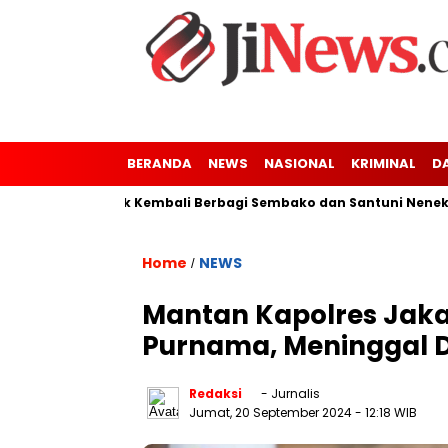
BERANDA
NEWS
NASIONAL
KRIMINAL
D
aler-Kresek Kembali Berbagi Sembako dan Santuni Nenek Tuna N
Home
NEWS
/
Mantan Kapolres Jaka
Purnama, Meninggal 
Redaksi
- Jurnalis
Jumat, 20 September 2024
- 12:18 WIB