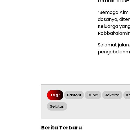
terbaik di sis
“Semoga Alm.
dosanya, dite
Keluarga yang
Robbal’alamin
Selamat jalan
pengabdianmu
Tag :
Bastoni
Dunia
Jakarta
K
Selatan
Berita Terbaru