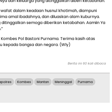
i-Nya dan keluarga yang ditinggalkan diberi ketabahan.
 wafat dalam keadaan husnul khotimah, diampuni
rima amal ibadahnya, dan diluaskan alam kuburnya.
 ditinggalkan semoga diberikan ketabahan. Aamiin Ya
.”
, Kombes Pol Bastoni Purnama. Terima kasih atas
 kepada bangsa dan negara. (Wly)
Berita ini 60 kali dibaca
apolres
Kombes
Mantan
Meninggal
Purnama