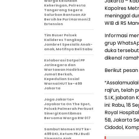
Jakarta – Kab
Warga Keluhkan
Kekeringan, Polresta
Kapolres Metr
Tangerang Segera
Salurkan Bantuan Air
meninggal dun
Bersih ke Puri Harmoni 2
WIB di RS Man
Extension
Informasi men
Tim Buser Polsek
Kalideres Tangkap
grup WhatsApp
Jambret Spesialis Anak-
anak, Motifnya Beli Sabu
duka tersebu
dikenal rama
Kolaborasi Satpol PP
Jatinegara dan
Berikut pesan
Wartawan Hadirkan
Jumat Berkah,
Kepedulian Sosial
“Assalamualaik
Warnai HUT ke-499
Jakarta
raji’un, tela
S.I.K, jabatan
Jaga Jakarta+
Jayakarta On The Spot,
ini: Rabu, 18
Polsek Palmerah Perkuat
Royal Hospital
Sinergi Kamtibmas
Bersama Warga RW 017
5B, Jakarta S
Cidodol, Komp
Sambut Momen HUT ke-
499 DKI, Ketum FBJ Budi
Siswanto Ajak