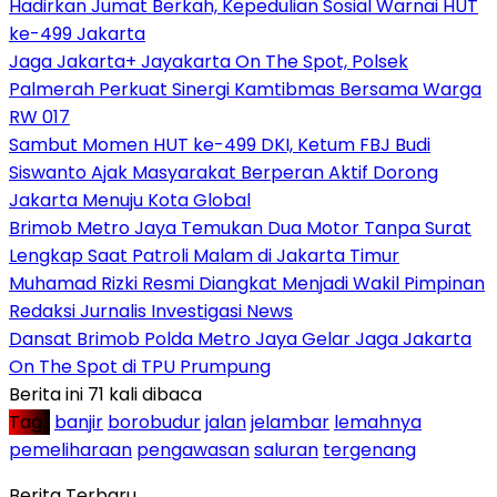
Hadirkan Jumat Berkah, Kepedulian Sosial Warnai HUT
ke-499 Jakarta
Jaga Jakarta+ Jayakarta On The Spot, Polsek
Palmerah Perkuat Sinergi Kamtibmas Bersama Warga
RW 017
Sambut Momen HUT ke-499 DKI, Ketum FBJ Budi
Siswanto Ajak Masyarakat Berperan Aktif Dorong
Jakarta Menuju Kota Global
Brimob Metro Jaya Temukan Dua Motor Tanpa Surat
Lengkap Saat Patroli Malam di Jakarta Timur
Muhamad Rizki Resmi Diangkat Menjadi Wakil Pimpinan
Redaksi Jurnalis Investigasi News
Dansat Brimob Polda Metro Jaya Gelar Jaga Jakarta
On The Spot di TPU Prumpung
Berita ini 71 kali dibaca
Tag :
banjir
borobudur
jalan
jelambar
lemahnya
pemeliharaan
pengawasan
saluran
tergenang
Berita Terbaru