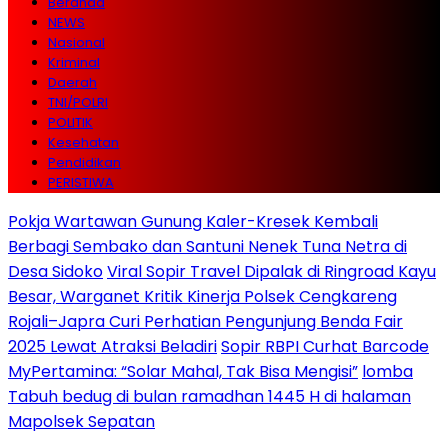
Beranda
NEWS
Nasional
Kriminal
Daerah
TNI/POLRI
POLITIK
Kesehatan
Pendidikan
PERISTIWA
Pokja Wartawan Gunung Kaler-Kresek Kembali
Berbagi Sembako dan Santuni Nenek Tuna Netra di
Desa Sidoko
Viral Sopir Travel Dipalak di Ringroad Kayu
Besar, Warganet Kritik Kinerja Polsek Cengkareng
Rojali–Japra Curi Perhatian Pengunjung Benda Fair
2025 Lewat Atraksi Beladiri
Sopir RBPI Curhat Barcode
MyPertamina: “Solar Mahal, Tak Bisa Mengisi”
lomba
Tabuh bedug di bulan ramadhan 1445 H di halaman
Mapolsek Sepatan