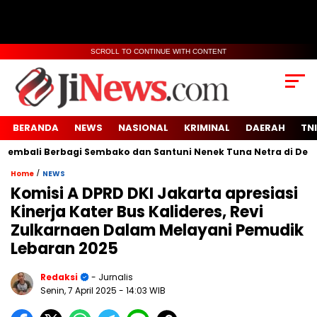
SCROLL TO CONTINUE WITH CONTENT
BERANDA
NEWS
NASIONAL
KRIMINAL
DAERAH
TNI
ali Berbagi Sembako dan Santuni Nenek Tuna Netra di Desa Sid
/
Home
NEWS
Komisi A DPRD DKI Jakarta apresiasi
Kinerja Kater Bus Kalideres, Revi
Zulkarnaen Dalam Melayani Pemudik
Lebaran 2025
Redaksi
- Jurnalis
Senin, 7 April 2025
- 14:03 WIB