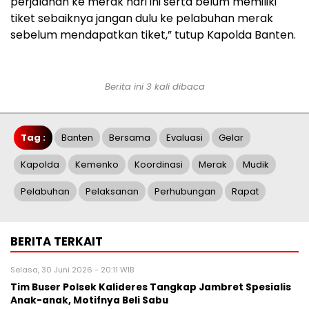
perjalanan ke merak hari ini serta belum memiliki
tiket sebaiknya jangan dulu ke pelabuhan merak
sebelum mendapatkan tiket,” tutup Kapolda Banten.
Berita ini 3 kali dibaca
Tag :
Banten
Bersama
Evaluasi
Gelar
Kapolda
Kemenko
Koordinasi
Merak
Mudik
Pelabuhan
Pelaksanan
Perhubungan
Rapat
BERITA TERKAIT
Selasa, 30 Juni 2026 - 20:11 WIB
Tim Buser Polsek Kalideres Tangkap Jambret Spesialis
Anak-anak, Motifnya Beli Sabu