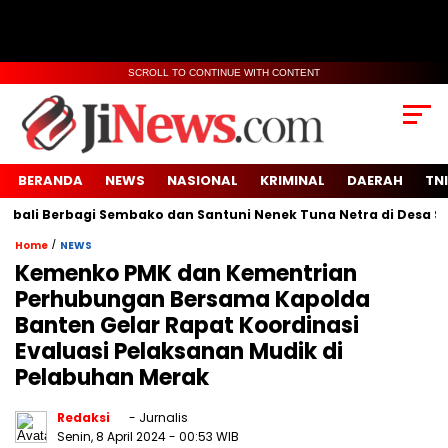
SCROLL TO CONTINUE WITH CONTENT
BERANDA
NEWS
NASIONAL
KRIMINAL
DAERAH
TNI
Berbagi Sembako dan Santuni Nenek Tuna Netra di Desa Sidoko
/
Home
NEWS
Kemenko PMK dan Kementrian
Perhubungan Bersama Kapolda
Banten Gelar Rapat Koordinasi
Evaluasi Pelaksanan Mudik di
Pelabuhan Merak
Redaksi
- Jurnalis
Senin, 8 April 2024
- 00:53 WIB