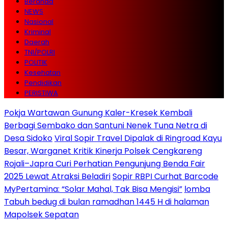
Beranda
NEWS
Nasional
Kriminal
Daerah
TNI/POLRI
POLITIK
Kesehatan
Pendidikan
PERISTIWA
Pokja Wartawan Gunung Kaler-Kresek Kembali
Berbagi Sembako dan Santuni Nenek Tuna Netra di
Desa Sidoko
Viral Sopir Travel Dipalak di Ringroad Kayu
Besar, Warganet Kritik Kinerja Polsek Cengkareng
Rojali–Japra Curi Perhatian Pengunjung Benda Fair
2025 Lewat Atraksi Beladiri
Sopir RBPI Curhat Barcode
MyPertamina: “Solar Mahal, Tak Bisa Mengisi”
lomba
Tabuh bedug di bulan ramadhan 1445 H di halaman
Mapolsek Sepatan