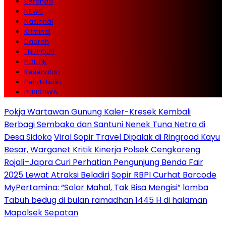
Beranda
NEWS
Nasional
Kriminal
Daerah
TNI/POLRI
POLITIK
Kesehatan
Pendidikan
PERISTIWA
Pokja Wartawan Gunung Kaler-Kresek Kembali
Berbagi Sembako dan Santuni Nenek Tuna Netra di
Desa Sidoko
Viral Sopir Travel Dipalak di Ringroad Kayu
Besar, Warganet Kritik Kinerja Polsek Cengkareng
Rojali–Japra Curi Perhatian Pengunjung Benda Fair
2025 Lewat Atraksi Beladiri
Sopir RBPI Curhat Barcode
MyPertamina: “Solar Mahal, Tak Bisa Mengisi”
lomba
Tabuh bedug di bulan ramadhan 1445 H di halaman
Mapolsek Sepatan