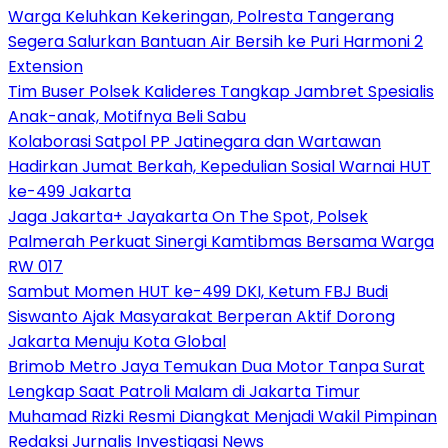
Warga Keluhkan Kekeringan, Polresta Tangerang
Segera Salurkan Bantuan Air Bersih ke Puri Harmoni 2
Extension
Tim Buser Polsek Kalideres Tangkap Jambret Spesialis
Anak-anak, Motifnya Beli Sabu
Kolaborasi Satpol PP Jatinegara dan Wartawan
Hadirkan Jumat Berkah, Kepedulian Sosial Warnai HUT
ke-499 Jakarta
Jaga Jakarta+ Jayakarta On The Spot, Polsek
Palmerah Perkuat Sinergi Kamtibmas Bersama Warga
RW 017
Sambut Momen HUT ke-499 DKI, Ketum FBJ Budi
Siswanto Ajak Masyarakat Berperan Aktif Dorong
Jakarta Menuju Kota Global
Brimob Metro Jaya Temukan Dua Motor Tanpa Surat
Lengkap Saat Patroli Malam di Jakarta Timur
Muhamad Rizki Resmi Diangkat Menjadi Wakil Pimpinan
Redaksi Jurnalis Investigasi News