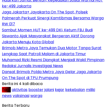
Hadirkan Jumat Berkah, Kepedulian Sosial Warnai HUT
ke-499 Jakarta
Jaga Jakarta+ Jayakarta On The Spot, Polsek
Palmerah Perkuat Sinergi Kamtibmas Bersama Warga
RW 017
Sambut Momen HUT ke-499 DKI, Ketum FBJ Budi
Siswanto Ajak Masyarakat Berperan Aktif Dorong
Jakarta Menuju Kota Global
Brimob Metro Jaya Temukan Dua Motor Tanpa Surat
Lengkap Saat Patroli Malam di Jakarta Timur
Muhamad Rizki Resmi Diangkat Menjadi Wakil Pimpinan
Redaksi Jurnalis Investigasi News
Dansat Brimob Polda Metro Jaya Gelar Jaga Jakarta
On The Spot di TPU Prumpung
Berita ini 4 kali dibaca
Tag :
aktivitas
booster
jalani
kejar
kekebalan
miliki
news
vaksinasi
warga
Berita Terbaru