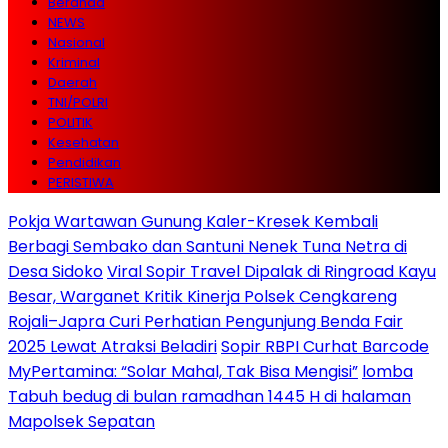
Beranda
NEWS
Nasional
Kriminal
Daerah
TNI/POLRI
POLITIK
Kesehatan
Pendidikan
PERISTIWA
Pokja Wartawan Gunung Kaler-Kresek Kembali
Berbagi Sembako dan Santuni Nenek Tuna Netra di
Desa Sidoko
Viral Sopir Travel Dipalak di Ringroad Kayu
Besar, Warganet Kritik Kinerja Polsek Cengkareng
Rojali–Japra Curi Perhatian Pengunjung Benda Fair
2025 Lewat Atraksi Beladiri
Sopir RBPI Curhat Barcode
MyPertamina: “Solar Mahal, Tak Bisa Mengisi”
lomba
Tabuh bedug di bulan ramadhan 1445 H di halaman
Mapolsek Sepatan