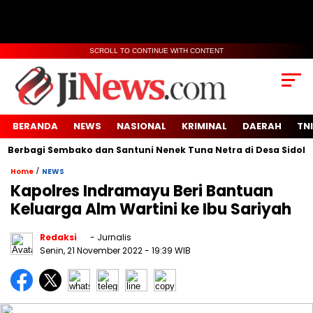
SCROLL TO CONTINUE WITH CONTENT
BERANDA
NEWS
NASIONAL
KRIMINAL
DAERAH
TNI
bagi Sembako dan Santuni Nenek Tuna Netra di Desa Sidoko
/
Home
NEWS
Kapolres Indramayu Beri Bantuan
Keluarga Alm Wartini ke Ibu Sariyah
Redaksi
- Jurnalis
Senin, 21 November 2022
- 19:39 WIB