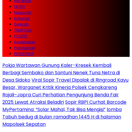
Beranda
NEWS
Nasional
Kriminal
Daerah
TNI/POLRI
POLITIK
Kesehatan
Pendidikan
PERISTIWA
Pokja Wartawan Gunung Kaler-Kresek Kembali
Berbagi Sembako dan Santuni Nenek Tuna Netra di
Desa Sidoko
Viral Sopir Travel Dipalak di Ringroad Kayu
Besar, Warganet Kritik Kinerja Polsek Cengkareng
Rojali–Japra Curi Perhatian Pengunjung Benda Fair
2025 Lewat Atraksi Beladiri
Sopir RBPI Curhat Barcode
MyPertamina: “Solar Mahal, Tak Bisa Mengisi”
lomba
Tabuh bedug di bulan ramadhan 1445 H di halaman
Mapolsek Sepatan