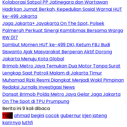
Kolaborasi Satpol PP Jatinegara dan Wartawan
Hadirkan Jumat Berkah, Kepedulian Sosial Warnai HUT
ke-499 Jakarta
Jaga Jakarta+ Jayakarta On The Spot, Polsek
Palmerah Perkuat Sinergi Kamtibmas Bersama Warga
RW 017
Sambut Momen HUT ke-499 DKI, Ketum FBJ Budi
Siswanto Ajak Masyarakat Berperan Aktif Dorong
Jakarta Menuju Kota Global
Brimob Metro Jaya Temukan Dua Motor Tanpa Surat
Lengkap Saat Patroli Malam di Jakarta Timur
Muhamad Rizki Resmi Diangkat Menjadi Wakil Pimpinan
Redaksi Jurnalis Investigasi News
Dansat Brimob Polda Metro Jaya Gelar Jaga Jakarta
On The Spot di TPU Prumpung
Berita ini 9 kali dibaca
Tag :
ahmad
begini
cocok
gubernur
irjen
jateng
karirnya
luthfi