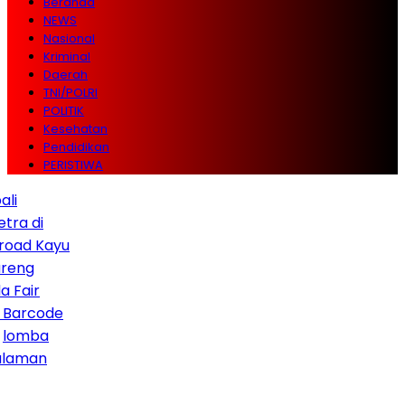
Beranda
NEWS
Nasional
Kriminal
Daerah
TNI/POLRI
POLITIK
Kesehatan
Pendidikan
PERISTIWA
i
 Kayu
r
code
ba
an