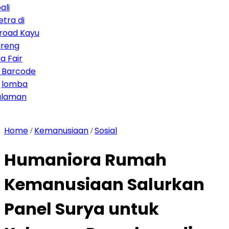
i
 Kayu
r
code
ba
an
Home
Kemanusiaan
Sosial
/
/
Humaniora Rumah
Kemanusiaan Salurkan
Panel Surya untuk