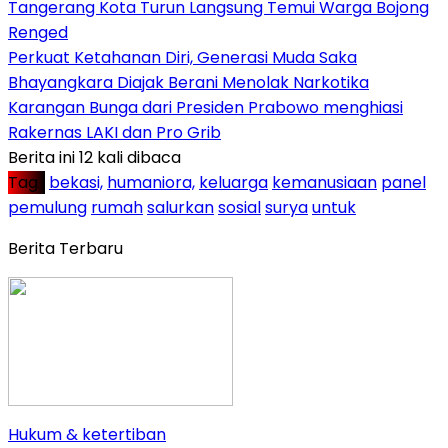
Tangerang Kota Turun Langsung Temui Warga Bojong
Renged
Perkuat Ketahanan Diri, Generasi Muda Saka
Bhayangkara Diajak Berani Menolak Narkotika
Karangan Bunga dari Presiden Prabowo menghiasi
Rakernas LAKI dan Pro Grib
Berita ini 12 kali dibaca
Tag :
bekasi,
humaniora,
keluarga
kemanusiaan
panel
pemulung
rumah
salurkan
sosial
surya
untuk
Berita Terbaru
Hukum & ketertiban