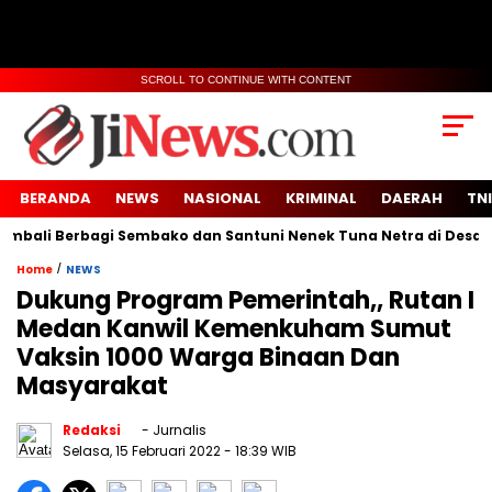
SCROLL TO CONTINUE WITH CONTENT
BERANDA
NEWS
NASIONAL
KRIMINAL
DAERAH
TNI
li Berbagi Sembako dan Santuni Nenek Tuna Netra di Desa Sido
/
Home
NEWS
Dukung Program Pemerintah,, Rutan I
Medan Kanwil Kemenkuham Sumut
Vaksin 1000 Warga Binaan Dan
Masyarakat
Redaksi
- Jurnalis
Selasa, 15 Februari 2022
- 18:39 WIB