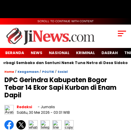
SCROLL TO CONTINUE WITH CONTENT
BERANDA
NEWS
NASIONAL
KRIMINAL
DAERAH
TNI
i Sembako dan Santuni Nenek Tuna Netra di Desa Sidoko
V
/
/
/
Home
Keagamaan
POLITIK
Sosial
DPC Gerindra Kabupaten Bogor
Tebar 14 Ekor Sapi Kurban di Enam
Dapil
Redaksi
- Jurnalis
Sabtu, 30 Mei 2026
- 03:01 WIB