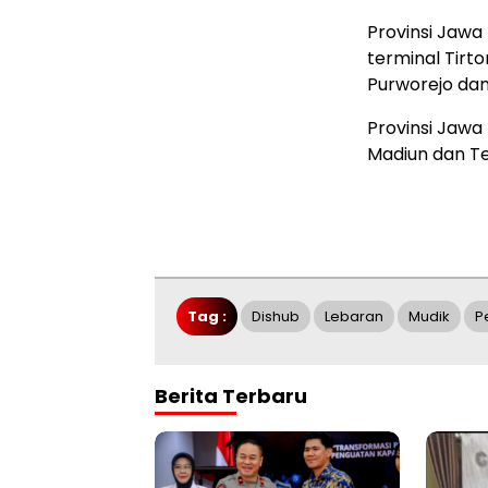
Provinsi Jawa
terminal Tirto
Purworejo da
Provinsi Jawa
Madiun dan Te
Tag :
Dishub
Lebaran
Mudik
P
Berita Terbaru