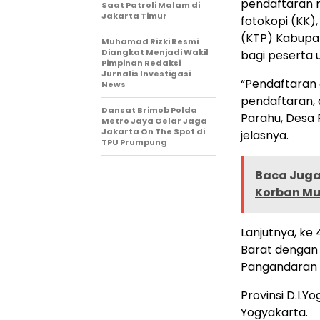
pendaftaran m
Saat Patroli Malam di
Jakarta Timur
fotokopi (KK),
(KTP) Kabupat
Muhamad Rizki Resmi
Diangkat Menjadi Wakil
bagi peserta u
Pimpinan Redaksi
Jurnalis Investigasi
“Pendaftaran 
News
pendaftaran, 
Dansat Brimob Polda
Parahu, Desa
Metro Jaya Gelar Jaga
Jakarta On The Spot di
jelasnya.
TPU Prumpung
Baca Juga 
Korban Mu
Lanjutnya, ke 
Barat dengan 
Pangandaran d
Provinsi D.I.
Yogyakarta.