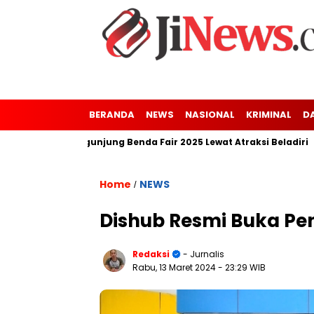
BERANDA
NEWS
NASIONAL
KRIMINAL
D
rhatian Pengunjung Benda Fair 2025 Lewat Atraksi Beladiri
S
Home
NEWS
/
Dishub Resmi Buka Pe
Redaksi
- Jurnalis
Rabu, 13 Maret 2024
- 23:29 WIB