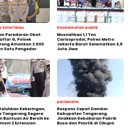
 ketertiban
Keselamatan publik
an Peredaran Obat
Musnahkan 1,1 Ton
aftar G, Polsek
Carisoprodol, Polres Metro
reng Amankan 2.500
Jakarta Barat Selamatkan 3,5
an Satu Pengedar
Juta Jiwa
pariwisata
eluhkan Kekeringan,
Respons Cepat Damkar
a Tangerang Segera
Kabupaten Tangerang
n Bantuan Air Bersih ke
Jinakkan Kebakaran Pabrik
rmoni 2 Extension
Busa dan Plastik di Cikupa