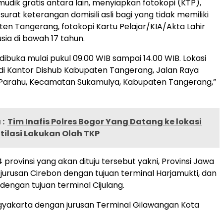
udik gratis antara lain, menyiapkan fotokopi (KTP),
 surat keterangan domisili asli bagi yang tidak memiliki
en Tangerang, fotokopi Kartu Pelajar/KIA/Akta Lahir
sia di bawah 17 tahun.
dibuka mulai pukul 09.00 WIB sampai 14.00 WIB. Lokasi
di Kantor Dishub Kabupaten Tangerang, Jalan Raya
 Parahu, Kecamatan Sukamulya, Kabupaten Tangerang,”
:
Tim Inafis Polres Bogor Yang Datang ke lokasi
tilasi Lakukan Olah TKP
4 provinsi yang akan dituju tersebut yakni, Provinsi Jawa
jurusan Cirebon dengan tujuan terminal Harjamukti, dan
engan tujuan terminal Cijulang.
Yogyakarta dengan jurusan Terminal Gilawangan Kota