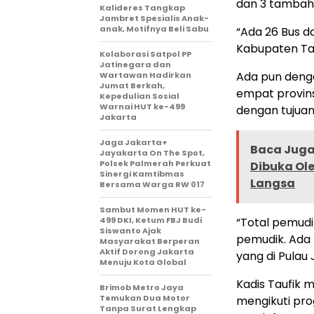
dan 3 tambah
Kalideres Tangkap
Jambret Spesialis Anak-
anak, Motifnya Beli Sabu
“Ada 26 Bus d
Kabupaten Tan
Kolaborasi Satpol PP
Jatinegara dan
Ada pun denga
Wartawan Hadirkan
Jumat Berkah,
empat provin
Kepedulian Sosial
Warnai HUT ke-499
dengan tujuan 
Jakarta
Jaga Jakarta+
Baca Juga 
Jayakarta On The Spot,
Polsek Palmerah Perkuat
Dibuka Ole
Sinergi Kamtibmas
Langsa
Bersama Warga RW 017
Sambut Momen HUT ke-
499 DKI, Ketum FBJ Budi
“Total pemudi
Siswanto Ajak
pemudik. Ada 4
Masyarakat Berperan
Aktif Dorong Jakarta
yang di Pulau 
Menuju Kota Global
Kadis Taufik 
Brimob Metro Jaya
Temukan Dua Motor
mengikuti pr
Tanpa Surat Lengkap