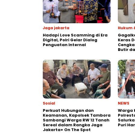
Jaga jakarta
Hukum &
Hadapi Love Scamming di Era
Gagalk
Digital, Polri Gelar Dialog
Keras D
Penguatan Internal
Cengka
Butir d
Sosial
NEWS
Perkuat Hubungan dan
Warga K
Keamanan, Kapolsek Tambora
Polrest
Sambangi Warga RW 12 Tanah
Salurka
Sereal dalam Rangka Jaga
Puri Ha
Jakarta+ On The Spot