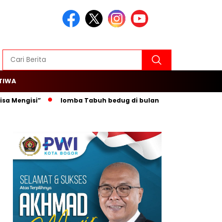
TIWA
ngisi”
lomba Tabuh bedug di bulan ramadhan 1445 H di ha