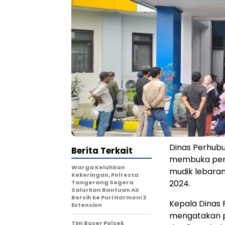
Dinas Perhub
Berita Terkait
membuka pend
Warga Keluhkan
mudik lebaran
Kekeringan, Polresta
2024.
Tangerang Segera
Salurkan Bantuan Air
Bersih ke Puri Harmoni 2
Kepala Dinas
Extension
mengatakan p
Tim Buser Polsek