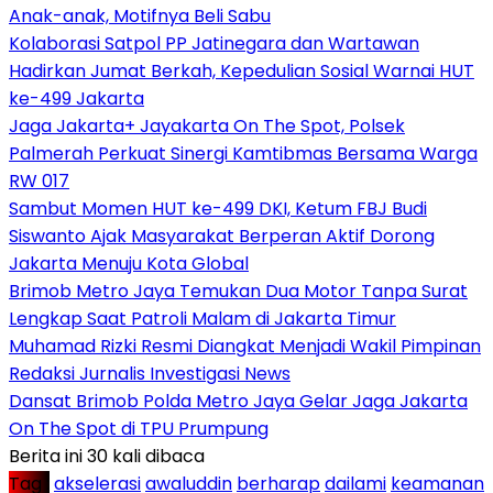
Anak-anak, Motifnya Beli Sabu
Kolaborasi Satpol PP Jatinegara dan Wartawan
Hadirkan Jumat Berkah, Kepedulian Sosial Warnai HUT
ke-499 Jakarta
Jaga Jakarta+ Jayakarta On The Spot, Polsek
Palmerah Perkuat Sinergi Kamtibmas Bersama Warga
RW 017
Sambut Momen HUT ke-499 DKI, Ketum FBJ Budi
Siswanto Ajak Masyarakat Berperan Aktif Dorong
Jakarta Menuju Kota Global
Brimob Metro Jaya Temukan Dua Motor Tanpa Surat
Lengkap Saat Patroli Malam di Jakarta Timur
Muhamad Rizki Resmi Diangkat Menjadi Wakil Pimpinan
Redaksi Jurnalis Investigasi News
Dansat Brimob Polda Metro Jaya Gelar Jaga Jakarta
On The Spot di TPU Prumpung
Berita ini 30 kali dibaca
Tag :
akselerasi
awaluddin
berharap
dailami
keamanan