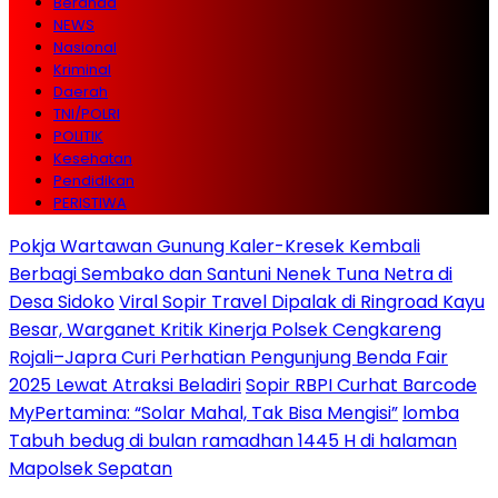
Beranda
NEWS
Nasional
Kriminal
Daerah
TNI/POLRI
POLITIK
Kesehatan
Pendidikan
PERISTIWA
Pokja Wartawan Gunung Kaler-Kresek Kembali
Berbagi Sembako dan Santuni Nenek Tuna Netra di
Desa Sidoko
Viral Sopir Travel Dipalak di Ringroad Kayu
Besar, Warganet Kritik Kinerja Polsek Cengkareng
Rojali–Japra Curi Perhatian Pengunjung Benda Fair
2025 Lewat Atraksi Beladiri
Sopir RBPI Curhat Barcode
MyPertamina: “Solar Mahal, Tak Bisa Mengisi”
lomba
Tabuh bedug di bulan ramadhan 1445 H di halaman
Mapolsek Sepatan