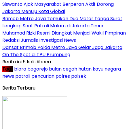
Siswanto Ajak Masyarakat Berperan Aktif Dorong
Jakarta Menuju Kota Global
Brimob Metro Jaya Temukan Dua Motor Tanpa Surat
Lengkap Saat Patroli Malam di Jakarta Timur
Muhamad Rizki Resmi Diangkat Menjadi Wakil Pimpinan
Redaksi Jurnalis Investigasi News
Dansat Brimob Polda Metro Jaya Gelar Jaga Jakarta
On The Spot di TPU Prumpung
Berita ini 5 kali dibaca
Tag :
blora
bogorejo
bulan
cegah
hutan
kayu
negara
news
patroli
pencurian
polres
polsek
Berita Terbaru