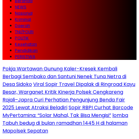
Beranda
NEWS
Nasional
Kriminal
Daerah
TNI/POLRI
POLITIK
Kesehatan
Pendidikan
PERISTIWA
Pokja Wartawan Gunung Kaler-Kresek Kembali
Berbagi Sembako dan Santuni Nenek Tuna Netra di
Desa Sidoko
Viral Sopir Travel Dipalak di Ringroad Kayu
Besar, Warganet Kritik Kinerja Polsek Cengkareng
Rojali–Japra Curi Perhatian Pengunjung Benda Fair
2025 Lewat Atraksi Beladiri
Sopir RBPI Curhat Barcode
MyPertamina: “Solar Mahal, Tak Bisa Mengisi”
lomba
Tabuh bedug di bulan ramadhan 1445 H di halaman
Mapolsek Sepatan