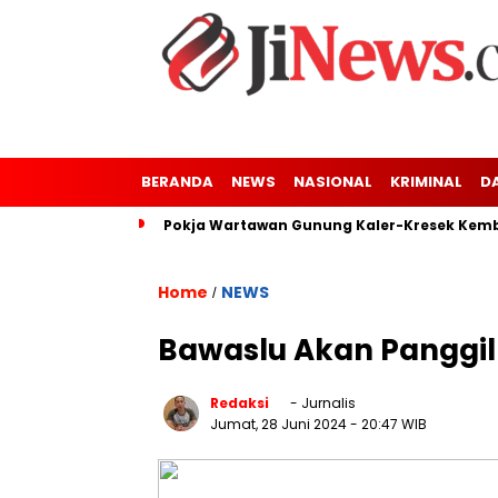
BERANDA
NEWS
NASIONAL
KRIMINAL
D
Pokja Wartawan Gunung Kaler-Kresek Kemba
Home
NEWS
/
Bawaslu Akan Panggi
Redaksi
- Jurnalis
Jumat, 28 Juni 2024
- 20:47 WIB