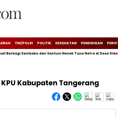
AERAH
TNI/POLRI
POLITIK
KESEHATAN
PENDIDIKAN
PERIS
li Berbagi Sembako dan Santuni Nenek Tuna Netra di Desa Sido
l KPU Kabupaten Tangerang