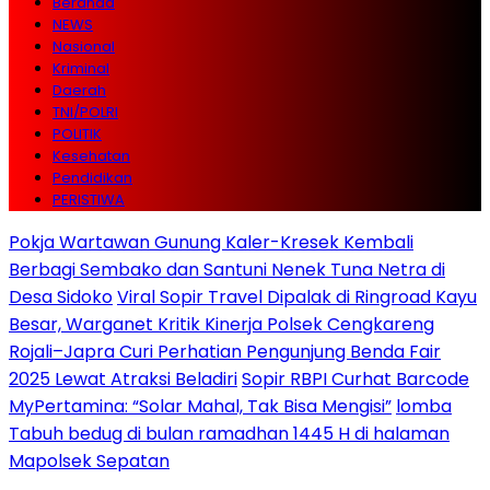
Beranda
NEWS
Nasional
Kriminal
Daerah
TNI/POLRI
POLITIK
Kesehatan
Pendidikan
PERISTIWA
Pokja Wartawan Gunung Kaler-Kresek Kembali
Berbagi Sembako dan Santuni Nenek Tuna Netra di
Desa Sidoko
Viral Sopir Travel Dipalak di Ringroad Kayu
Besar, Warganet Kritik Kinerja Polsek Cengkareng
Rojali–Japra Curi Perhatian Pengunjung Benda Fair
2025 Lewat Atraksi Beladiri
Sopir RBPI Curhat Barcode
MyPertamina: “Solar Mahal, Tak Bisa Mengisi”
lomba
Tabuh bedug di bulan ramadhan 1445 H di halaman
Mapolsek Sepatan