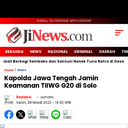
SCROLL TO CONTINUE WITH CONTENT
BERANDA
NEWS
NASIONAL
KRIMINAL
DAERAH
TNI
li Berbagi Sembako dan Santuni Nenek Tuna Netra di Desa Sido
/
Home
NEWS
Kapolda Jawa Tengah Jamin
Keamanan TIIWG G20 di Solo
Redaksi
- Jurnalis
Senin, 28 Maret 2022
- 14:20 WIB