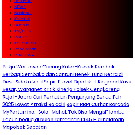
Beranda
NEWS
Nasional
Kriminal
Daerah
TNI/POLRI
POLITIK
Kesehatan
Pendidikan
PERISTIWA
Pokja Wartawan Gunung Kaler-Kresek Kembali
Berbagi Sembako dan Santuni Nenek Tuna Netra di
Desa Sidoko
Viral Sopir Travel Dipalak di Ringroad Kayu
Besar, Warganet Kritik Kinerja Polsek Cengkareng
Rojali–Japra Curi Perhatian Pengunjung Benda Fair
2025 Lewat Atraksi Beladiri
Sopir RBPI Curhat Barcode
MyPertamina: “Solar Mahal, Tak Bisa Mengisi”
lomba
Tabuh bedug di bulan ramadhan 1445 H di halaman
Mapolsek Sepatan