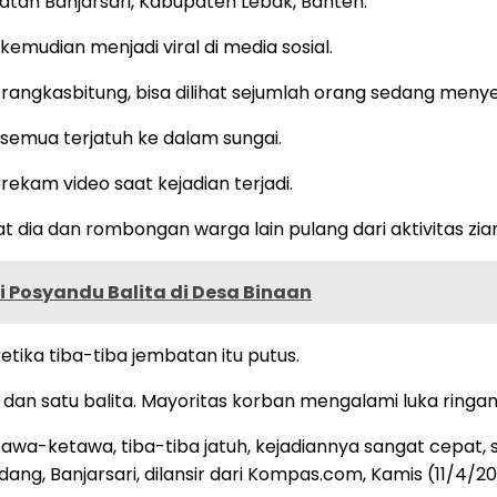
matan Banjarsari, Kabupaten Lebak, Banten.
kemudian menjadi viral di media sosial.
angkasbitung, bisa dilihat sejumlah orang sedang menye
semua terjatuh ke dalam sungai.
rekam video saat kejadian terjadi.
at dia dan rombongan warga lain pulang dari aktivitas zia
i Posyandu Balita di Desa Binaan
ika tiba-tiba jembatan itu putus.
k dan satu balita. Mayoritas korban mengalami luka ringa
a-ketawa, tiba-tiba jatuh, kejadiannya sangat cepat, se
ang, Banjarsari, dilansir dari Kompas.com, Kamis (11/4/20