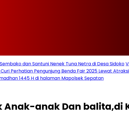
Sembako dan Santuni Nenek Tuna Netra di Desa Sidoko
V
 Curi Perhatian Pengunjung Benda Fair 2025 Lewat Atraksi 
amadhan 1445 H di halaman Mapolsek Sepatan
k Anak-anak Dan balita,di