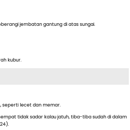
berangi jembatan gantung di atas sungai.
rah kubur.
n, seperti lecet dan memar.
mpat tidak sadar kalau jatuh, tiba-tiba sudah di dalam
24).