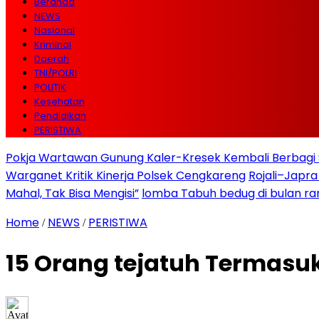
Beranda
NEWS
Nasional
Kriminal
Daerah
TNI/POLRI
POLITIK
Kesehatan
Pendidikan
PERISTIWA
Pokja Wartawan Gunung Kaler-Kresek Kembali Berbagi 
Warganet Kritik Kinerja Polsek Cengkareng
Rojali–Japra
Mahal, Tak Bisa Mengisi”
lomba Tabuh bedug di bulan r
Home
NEWS
PERISTIWA
/
/
15 Orang tejatuh Termasu