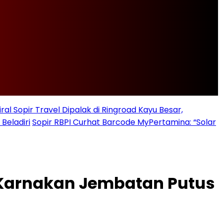
iral Sopir Travel Dipalak di Ringroad Kayu Besar,
Beladiri
Sopir RBPI Curhat Barcode MyPertamina: “Solar
 Karnakan Jembatan Putus