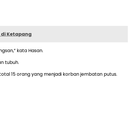
 di Ketapang
ingsan,” kata Hasan.
n tubuh.
tal 15 orang yang menjadi korban jembatan putus.