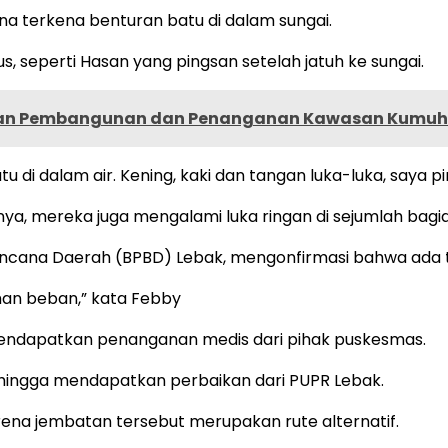
na terkena benturan batu di dalam sungai.
, seperti Hasan yang pingsan setelah jatuh ke sungai.
asilan Pembangunan dan Penanganan Kawasan Kumuh
u di dalam air. Kening, kaki dan tangan luka-luka, saya p
a, mereka juga mengalami luka ringan di sejumlah bagia
ncana Daerah (BPBD) Lebak, mengonfirmasi bahwa ada to
an beban,” kata Febby
 mendapatkan penanganan medis dari pihak puskesmas.
an hingga mendapatkan perbaikan dari PUPR Lebak.
rena jembatan tersebut merupakan rute alternatif.