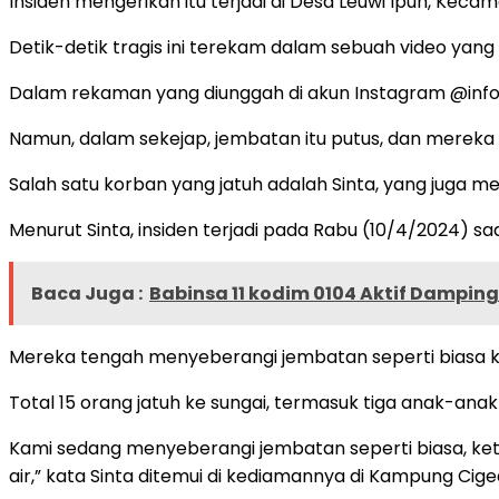
Insiden mengerikan itu terjadi di Desa Leuwi Ipuh, Keca
Detik-detik tragis ini terekam dalam sebuah video yang 
Dalam rekaman yang diunggah di akun Instagram @infor
Namun, dalam sekejap, jembatan itu putus, dan mereka 
Salah satu korban yang jatuh adalah Sinta, yang juga me
Menurut Sinta, insiden terjadi pada Rabu (10/4/2024) sa
Baca Juga :
Babinsa 11 kodim 0104 Aktif Damping
Mereka tengah menyeberangi jembatan seperti biasa ket
Total 15 orang jatuh ke sungai, termasuk tiga anak-ana
Kami sedang menyeberangi jembatan seperti biasa, ketaw
air,” kata Sinta ditemui di kediamannya di Kampung Ciged