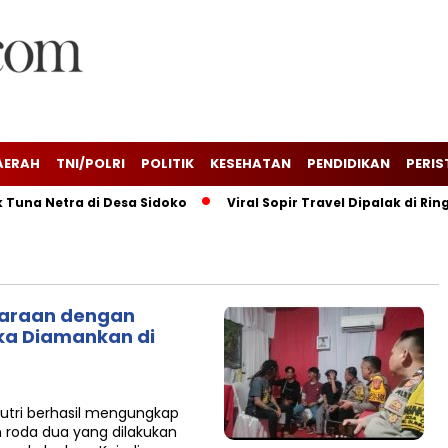
AERAH
TNI/POLRI
POLITIK
KESEHATAN
PENDIDIKAN
PERIS
a Netra di Desa Sidoko
Viral Sopir Travel Dipalak di Ringr
araan dengan
ka Diamankan di
Putri berhasil mengungkap
roda dua yang dilakukan