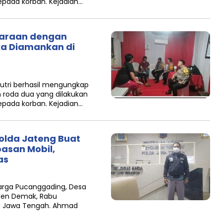
pada korban. Kejadian…
araan dengan
ka Diamankan di
Putri berhasil mengungkap
roda dua yang dilakukan
pada korban. Kejadian…
olda Jateng Buat
asan Mobil,
as
Warga Pucanggading, Desa
ten Demak, Rabu
a Jawa Tengah. Ahmad