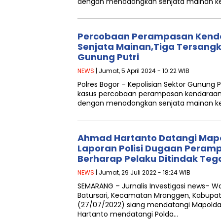
dengan menodongkan senjata mainan ke
Percobaan Perampasan Kend
Senjata Mainan,Tiga Tersang
Gunung Putri
NEWS
| Jumat, 5 April 2024 - 10:22 WIB
Polres Bogor – Kepolisian Sektor Gunung 
kasus percobaan perampasan kendaraan 
dengan menodongkan senjata mainan ke
Ahmad Hartanto Datangi Map
Laporan Polisi Dugaan Peramp
Berharap Pelaku Ditindak Teg
NEWS
| Jumat, 29 Juli 2022 - 18:24 WIB
SEMARANG – Jurnalis Investigasi news– 
Batursari, Kecamatan Mranggen, Kabupa
(27/07/2022) siang mendatangi Mapold
Hartanto mendatangi Polda…