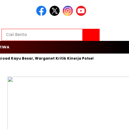
TIWA
oad Kayu Besar, Warganet Kritik Kinerja Polsek Cengkareng
R