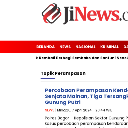
BERANDA
NEWS
NASIONAL
KRIMINAL
D
g Kaler-Kresek Kembali Berbagi Sembako dan Santuni Nenek Tun
Topik
Perampasan
Percobaan Perampasan Kend
Senjata Mainan, Tiga Tersang
Gunung Putri
NEWS
| Minggu, 7 April 2024 - 20:44 WIB
Polres Bogor – Kepolisian Sektor Gunung 
kasus percobaan perampasan kendaraan 