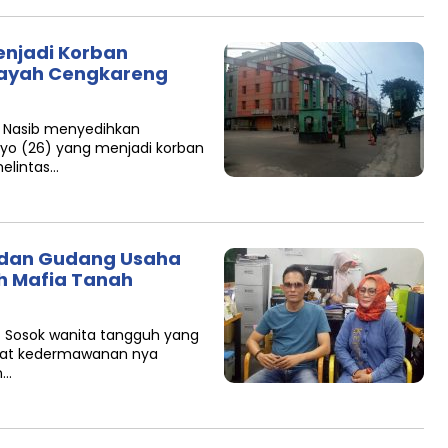
njadi Korban
layah Cengkareng
 — Nasib menyedihkan
yo (26) yang menjadi korban
elintas…
 dan Gudang Usaha
eh Mafia Tanah
– Sosok wanita tangguh yang
 sifat kedermawanan nya
n…