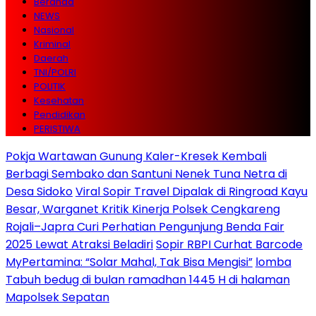
Beranda
NEWS
Nasional
Kriminal
Daerah
TNI/POLRI
POLITIK
Kesehatan
Pendidikan
PERISTIWA
Pokja Wartawan Gunung Kaler-Kresek Kembali
Berbagi Sembako dan Santuni Nenek Tuna Netra di
Desa Sidoko
Viral Sopir Travel Dipalak di Ringroad Kayu
Besar, Warganet Kritik Kinerja Polsek Cengkareng
Rojali–Japra Curi Perhatian Pengunjung Benda Fair
2025 Lewat Atraksi Beladiri
Sopir RBPI Curhat Barcode
MyPertamina: “Solar Mahal, Tak Bisa Mengisi”
lomba
Tabuh bedug di bulan ramadhan 1445 H di halaman
Mapolsek Sepatan