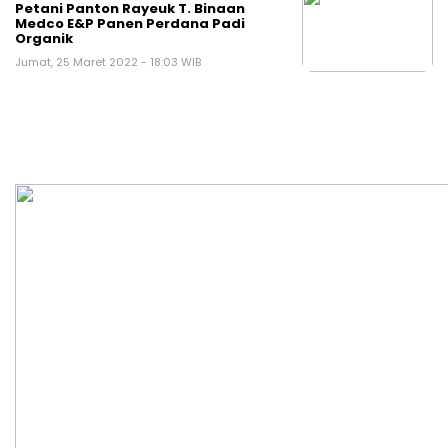
Petani Panton Rayeuk T. Binaan
Medco E&P Panen Perdana Padi
Organik
Jumat, 25 Maret 2022 - 18:03 WIB