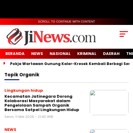
SCROLL TO CONTINUE WITH CONTENT
BERANDA
NEWS
NASIONAL
KRIMINAL
DAERAH
TNI
Pokja Wartawan Gunung Kaler-Kresek Kembali Berbagi Semb
Topik
Organik
Lingkungan hidup
Kecamatan Jatinegara Dorong
Kolaborasi Masyarakat dalam
Pengelolaan Sampah Organik
Bersama Satpel Lingkungan Hidup
Senin, 11 Mei 2026 - 21:40 WIB
NEWS