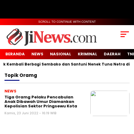
SCROLL TO CONTINUE WITH CONTENT
BERANDA
NEWS
NASIONAL
KRIMINAL
DAERAH
TNI
 Kembali Berbagi Sembako dan Santuni Nenek Tuna Netra di Des
Topik
Oramg
NEWS
Tiga Oramg Pelaku Pencabulan
Anak Dibawah Umur Diamankan
Kepolisian Sektor Pringsewu Kota
Kamis, 23 Juni 2022 - 16:19 WIB