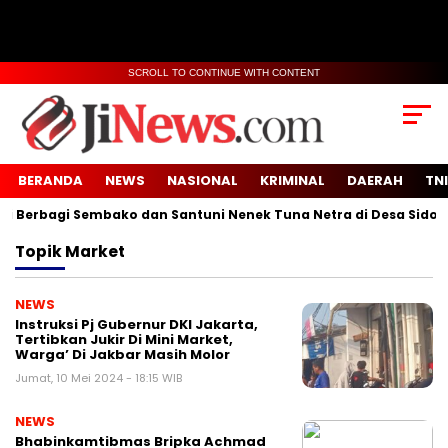
SCROLL TO CONTINUE WITH CONTENT
BERANDA
NEWS
NASIONAL
KRIMINAL
DAERAH
TNI
Berbagi Sembako dan Santuni Nenek Tuna Netra di Desa Sidoko
Topik
Market
NEWS
Instruksi Pj Gubernur DKI Jakarta,
Tertibkan Jukir Di Mini Market,
Warga’ Di Jakbar Masih Molor
Jumat, 10 Mei 2024 - 18:15 WIB
NEWS
Bhabinkamtibmas Bripka Achmad