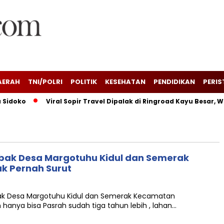
AERAH
TNI/POLRI
POLITIK
KESEHATAN
PENDIDIKAN
PERIS
Sidoko
Viral Sopir Travel Dipalak di Ringroad Kayu Besar, Wa
bak Desa Margotuhu Kidul dan Semerak
k Pernah Surut
mbak Desa Margotuhu Kidul dan Semerak Kecamatan
anya bisa Pasrah sudah tiga tahun lebih , lahan…