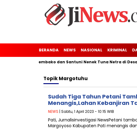
BERANDA
NEWS
NASIONAL
KRIMINAL
D
mbali Berbagi Sembako dan Santuni Nenek Tuna Netra di Desa 
Topik
Margotuhu
Sudah Tiga Tahun Petani Tam
Menangis,Lahan Kebanjiran Ta
NEWS
| Sabtu, 1 April 2023 - 10:15 WIB
Pati, Jurnalisinvestigasi NewsPetani ta
Margoyoso Kabupaten Pati menangis dan h