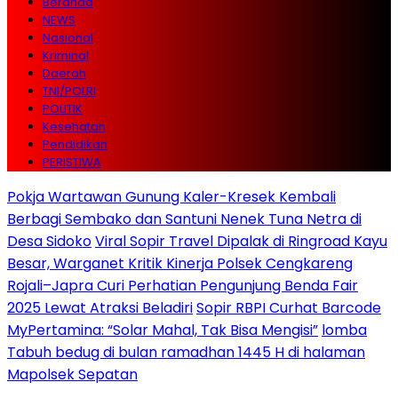
Beranda
NEWS
Nasional
Kriminal
Daerah
TNI/POLRI
POLITIK
Kesehatan
Pendidikan
PERISTIWA
Pokja Wartawan Gunung Kaler-Kresek Kembali
Berbagi Sembako dan Santuni Nenek Tuna Netra di
Desa Sidoko
Viral Sopir Travel Dipalak di Ringroad Kayu
Besar, Warganet Kritik Kinerja Polsek Cengkareng
Rojali–Japra Curi Perhatian Pengunjung Benda Fair
2025 Lewat Atraksi Beladiri
Sopir RBPI Curhat Barcode
MyPertamina: “Solar Mahal, Tak Bisa Mengisi”
lomba
Tabuh bedug di bulan ramadhan 1445 H di halaman
Mapolsek Sepatan