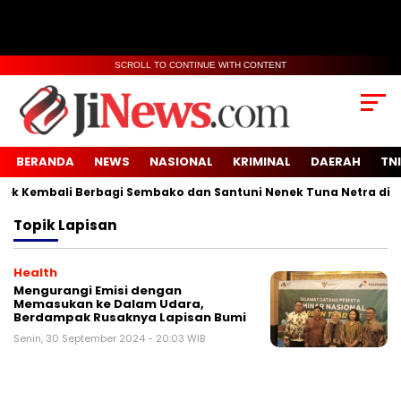
SCROLL TO CONTINUE WITH CONTENT
BERANDA
NEWS
NASIONAL
KRIMINAL
DAERAH
TNI
 Kembali Berbagi Sembako dan Santuni Nenek Tuna Netra di Des
Topik
Lapisan
Health
Mengurangi Emisi dengan
Memasukan ke Dalam Udara,
Berdampak Rusaknya Lapisan Bumi
Senin, 30 September 2024 - 20:03 WIB