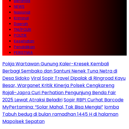
Beranda
NEWS
Nasional
Kriminal
Daerah
TNI/POLRI
POLITIK
Kesehatan
Pendidikan
PERISTIWA
Pokja Wartawan Gunung Kaler-Kresek Kembali
Berbagi Sembako dan Santuni Nenek Tuna Netra di
Desa Sidoko
Viral Sopir Travel Dipalak di Ringroad Kayu
Besar, Warganet Kritik Kinerja Polsek Cengkareng
Rojali–Japra Curi Perhatian Pengunjung Benda Fair
2025 Lewat Atraksi Beladiri
Sopir RBPI Curhat Barcode
MyPertamina: “Solar Mahal, Tak Bisa Mengisi”
lomba
Tabuh bedug di bulan ramadhan 1445 H di halaman
Mapolsek Sepatan