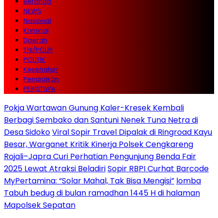
Beranda
NEWS
Nasional
Kriminal
Daerah
TNI/POLRI
POLITIK
Kesehatan
Pendidikan
PERISTIWA
Pokja Wartawan Gunung Kaler-Kresek Kembali
Berbagi Sembako dan Santuni Nenek Tuna Netra di
Desa Sidoko
Viral Sopir Travel Dipalak di Ringroad Kayu
Besar, Warganet Kritik Kinerja Polsek Cengkareng
Rojali–Japra Curi Perhatian Pengunjung Benda Fair
2025 Lewat Atraksi Beladiri
Sopir RBPI Curhat Barcode
MyPertamina: “Solar Mahal, Tak Bisa Mengisi”
lomba
Tabuh bedug di bulan ramadhan 1445 H di halaman
Mapolsek Sepatan