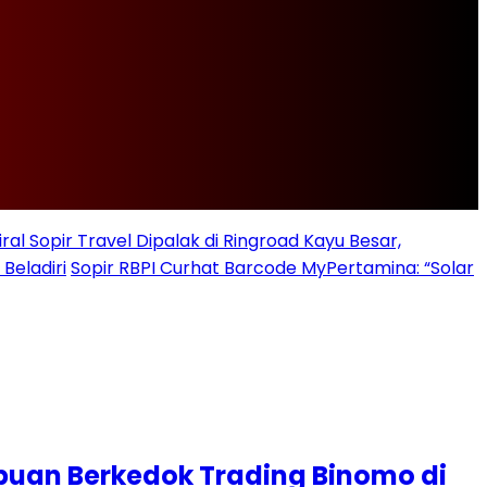
iral Sopir Travel Dipalak di Ringroad Kayu Besar,
Beladiri
Sopir RBPI Curhat Barcode MyPertamina: “Solar
ipuan Berkedok Trading Binomo di