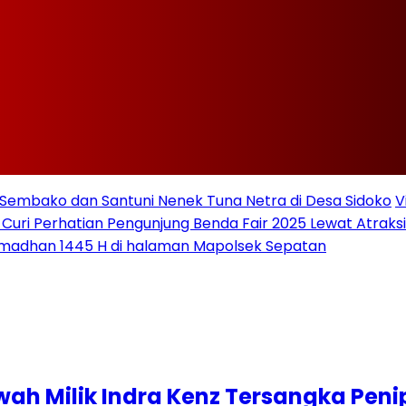
Sembako dan Santuni Nenek Tuna Netra di Desa Sidoko
V
 Curi Perhatian Pengunjung Benda Fair 2025 Lewat Atraksi 
amadhan 1445 H di halaman Mapolsek Sepatan
wah Milik Indra Kenz Tersangka Pen