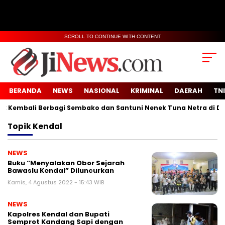
SCROLL TO CONTINUE WITH CONTENT
BERANDA
NEWS
NASIONAL
KRIMINAL
DAERAH
TNI
embali Berbagi Sembako dan Santuni Nenek Tuna Netra di Desa 
Topik
Kendal
NEWS
Buku “Menyalakan Obor Sejarah
Bawaslu Kendal” Diluncurkan
Kamis, 4 Agustus 2022 - 15:43 WIB
NEWS
Kapolres Kendal dan Bupati
Semprot Kandang Sapi dengan