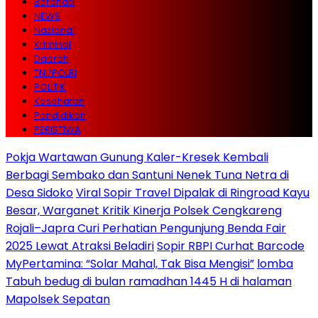
Beranda
NEWS
Nasional
Kriminal
Daerah
TNI/POLRI
POLITIK
Kesehatan
Pendidikan
PERISTIWA
Pokja Wartawan Gunung Kaler-Kresek Kembali
Berbagi Sembako dan Santuni Nenek Tuna Netra di
Desa Sidoko
Viral Sopir Travel Dipalak di Ringroad Kayu
Besar, Warganet Kritik Kinerja Polsek Cengkareng
Rojali–Japra Curi Perhatian Pengunjung Benda Fair
2025 Lewat Atraksi Beladiri
Sopir RBPI Curhat Barcode
MyPertamina: “Solar Mahal, Tak Bisa Mengisi”
lomba
Tabuh bedug di bulan ramadhan 1445 H di halaman
Mapolsek Sepatan