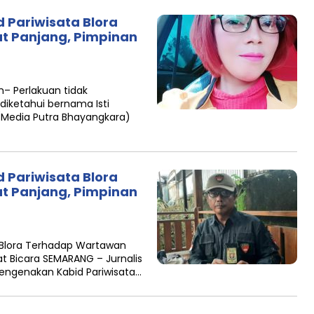
 Pariwisata Blora
t Panjang, Pimpinan
m– Perlakuan tidak
diketahui bernama Isti
(Media Putra Bhayangkara)
 Pariwisata Blora
t Panjang, Pimpinan
a Blora Terhadap Wartawan
t Bicara SEMARANG – Jurnalis
mengenakan Kabid Pariwisata…