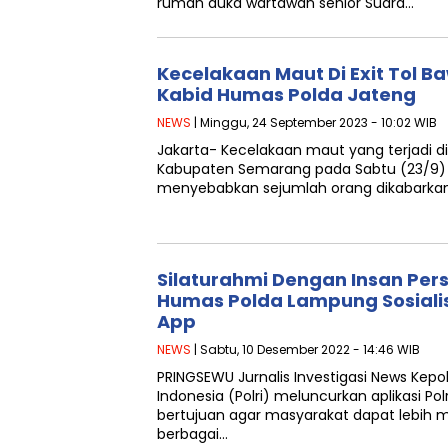
rumah duka wartawan senior Suara…
Kecelakaan Maut Di Exit Tol Ba
Kabid Humas Polda Jateng
NEWS
| Minggu, 24 September 2023 - 10:02 WIB
Jakarta- Kecelakaan maut yang terjadi di 
Kabupaten Semarang pada Sabtu (23/9)
menyebabkan sejumlah orang dikabarkan
Silaturahmi Dengan Insan Pers
Humas Polda Lampung Sosialis
App
NEWS
| Sabtu, 10 Desember 2022 - 14:46 WIB
PRINGSEWU Jurnalis Investigasi News Kepol
Indonesia (Polri) meluncurkan aplikasi Polri
bertujuan agar masyarakat dapat lebi
berbagai…