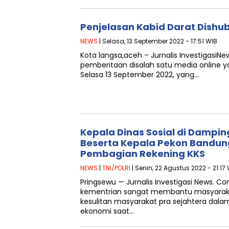
Penjelasan Kabid Darat Dishu
NEWS
| Selasa, 13 September 2022 - 17:51 WIB
Kota langsa,aceh – Jurnalis InvestigasiN
pemberitaan disalah satu media online ya
Selasa 13 September 2022, yang…
Kepala Dinas Sosial di Dampin
Beserta Kepala Pekon Bandu
Pembagian Rekening KKS
NEWS
|
TNI/POLRI
| Senin, 22 Agustus 2022 - 21:17
Pringsewu — Jurnalis Investigasi News. C
kementrian sangat membantu masyarak
kesulitan masyarakat pra sejahtera dal
ekonomi saat…