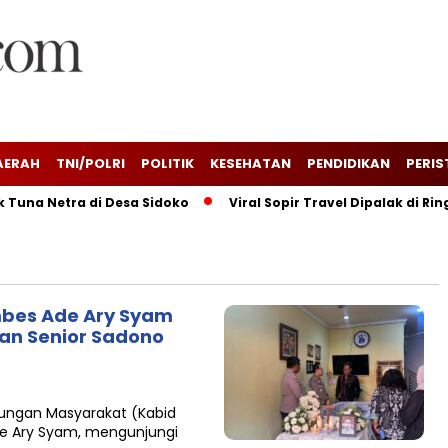
AERAH
TNI/POLRI
POLITIK
KESEHATAN
PENDIDIKAN
PERIS
a Netra di Desa Sidoko
Viral Sopir Travel Dipalak di Ringr
mbes Ade Ary Syam
an Senior Sadono
ungan Masyarakat (Kabid
de Ary Syam, mengunjungi