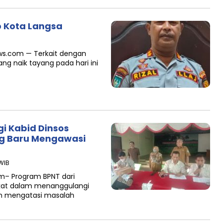
b Kota Langsa
ews.com — Terkait dengan
ng naik tayang pada hari ini
gi Kabid Dinsos
ng Baru Mengawasi
 WIB
om– Program BPNT dari
at dalam menanggulangi
am mengatasi masalah