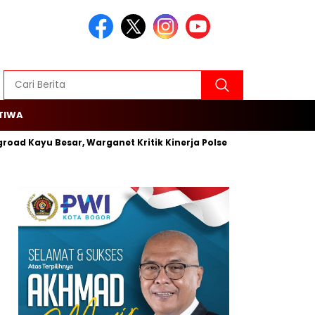
TIWA
oad Kayu Besar, Warganet Kritik Kinerja Polsek Cengkareng
Ro