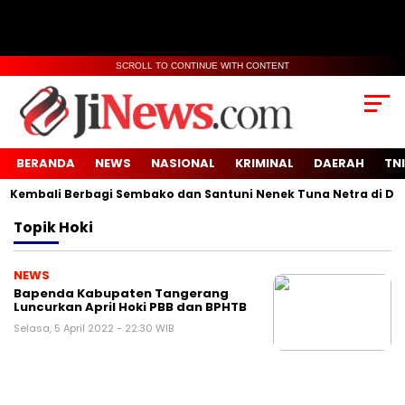
SCROLL TO CONTINUE WITH CONTENT
BERANDA
NEWS
NASIONAL
KRIMINAL
DAERAH
TNI
Kembali Berbagi Sembako dan Santuni Nenek Tuna Netra di Desa
Topik
Hoki
NEWS
Bapenda Kabupaten Tangerang
Luncurkan April Hoki PBB dan BPHTB
Selasa, 5 April 2022 - 22:30 WIB