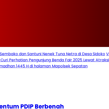
Sembako dan Santuni Nenek Tuna Netra di Desa Sidoko
V
 Curi Perhatian Pengunjung Benda Fair 2025 Lewat Atraksi 
amadhan 1445 H di halaman Mapolsek Sepatan
mentum PDIP Berbenah