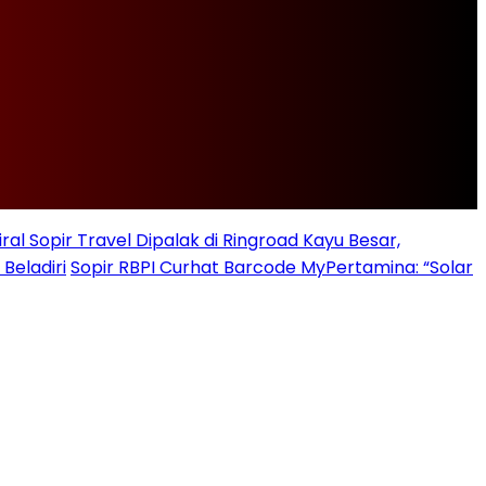
iral Sopir Travel Dipalak di Ringroad Kayu Besar,
Beladiri
Sopir RBPI Curhat Barcode MyPertamina: “Solar