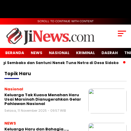
SCROLL TO CONTINUE WITH CONTENT
BERANDA
NEWS
NASIONAL
KRIMINAL
DAERAH
TNI
 Sembako dan Santuni Nenek Tuna Netra di Desa Sidoko
Vi
Topik
Haru
Nasional
Keluarga Tak Kuasa Menahan Haru
Usai Marsinah Dianugerahkan Gelar
Pahlawan Nasional
Selasa, 11 November 2025 - 09:57 WIB
NEWS
Keluarga Haru dan Bahagia….,