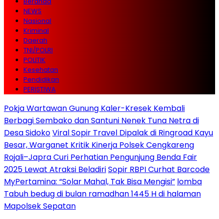
Beranda
NEWS
Nasional
Kriminal
Daerah
TNI/POLRI
POLITIK
Kesehatan
Pendidikan
PERISTIWA
Pokja Wartawan Gunung Kaler-Kresek Kembali
Berbagi Sembako dan Santuni Nenek Tuna Netra di
Desa Sidoko
Viral Sopir Travel Dipalak di Ringroad Kayu
Besar, Warganet Kritik Kinerja Polsek Cengkareng
Rojali–Japra Curi Perhatian Pengunjung Benda Fair
2025 Lewat Atraksi Beladiri
Sopir RBPI Curhat Barcode
MyPertamina: “Solar Mahal, Tak Bisa Mengisi”
lomba
Tabuh bedug di bulan ramadhan 1445 H di halaman
Mapolsek Sepatan