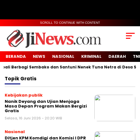
SCROLL TO CONTINUE WITH CONTENT
BERANDA
NEWS
NASIONAL
KRIMINAL
DAERAH
TNI
i Berbagi Sembako dan Santuni Nenek Tuna Netra di Desa Sidok
Topik
Gratis
Kebijakan publik
Nanik Deyang dan Ujian Menjaga
Masa Depan Program Makan Bergizi
Gratis
Selasa, 16 Juni 2026 - 20:20 WIB
Nasional
Ditjen KPM Komdigi dan Komisi I DPR