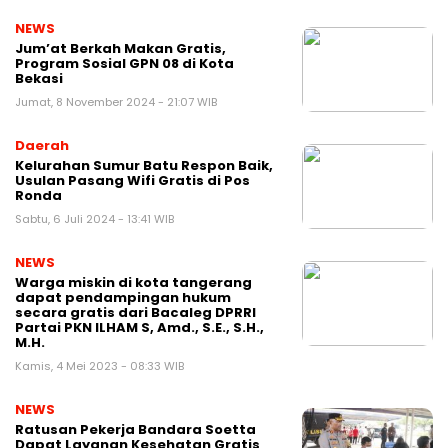
NEWS
Jum’at Berkah Makan Gratis,
Program Sosial GPN 08 di Kota
Bekasi
Jumat, 8 November 2024 - 21:07 WIB
Daerah
Kelurahan Sumur Batu Respon Baik,
Usulan Pasang Wifi Gratis di Pos
Ronda
Sabtu, 6 Juli 2024 - 13:41 WIB
NEWS
Warga miskin di kota tangerang
dapat pendampingan hukum
secara gratis dari Bacaleg DPRRI
Partai PKN ILHAM S, Amd., S.E., S.H.,
M.H.
Kamis, 4 Mei 2023 - 08:33 WIB
NEWS
Ratusan Pekerja Bandara Soetta
Dapat Layanan Kesehatan Gratis