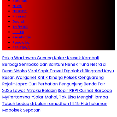
Beranda
NEWS
Nasional
Kriminal
Daerah
TNI/POLRI
POLITIK
Kesehatan
Pendidikan
PERISTIWA
Pokja Wartawan Gunung Kaler-Kresek Kembali
Berbagi Sembako dan Santuni Nenek Tuna Netra di
Desa Sidoko
Viral Sopir Travel Dipalak di Ringroad Kayu
Besar, Warganet Kritik Kinerja Polsek Cengkareng
Rojali–Japra Curi Perhatian Pengunjung Benda Fair
2025 Lewat Atraksi Beladiri
Sopir RBPI Curhat Barcode
MyPertamina: “Solar Mahal, Tak Bisa Mengisi”
lomba
Tabuh bedug di bulan ramadhan 1445 H di halaman
Mapolsek Sepatan