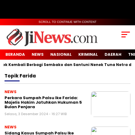
SCROLL TO CONTINUE WITH CONTENT
BERANDA
NEWS
NASIONAL
KRIMINAL
DAERAH
TNI
k Kembali Berbagi Sembako dan Santuni Nenek Tuna Netra di De
Topik
Farida
NEWS
Perkara Sumpah Palsu Ike Farida:
Majelis Hakim Jatuhkan Hukuman 5
Bulan Penjara
Selasa, 3 Desember 2024 - 16:27 WIB
NEWS
Sidang Kasus Sumpah Palsu Ike