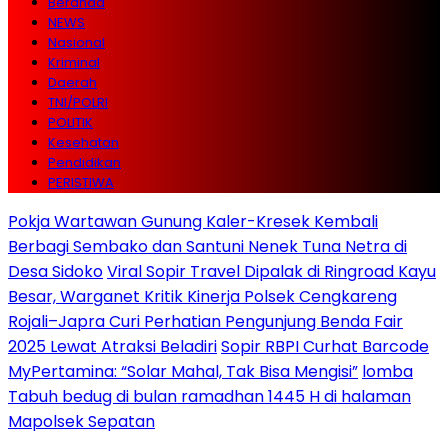
Beranda
NEWS
Nasional
Kriminal
Daerah
TNI/POLRI
POLITIK
Kesehatan
Pendidikan
PERISTIWA
Pokja Wartawan Gunung Kaler-Kresek Kembali
Berbagi Sembako dan Santuni Nenek Tuna Netra di
Desa Sidoko
Viral Sopir Travel Dipalak di Ringroad Kayu
Besar, Warganet Kritik Kinerja Polsek Cengkareng
Rojali–Japra Curi Perhatian Pengunjung Benda Fair
2025 Lewat Atraksi Beladiri
Sopir RBPI Curhat Barcode
MyPertamina: “Solar Mahal, Tak Bisa Mengisi”
lomba
Tabuh bedug di bulan ramadhan 1445 H di halaman
Mapolsek Sepatan